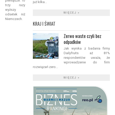
pieniądze. To
już kilka...
trzy razy
wyższy
WIĘCEJ »
odsetek niż
Niemczech.
KRAJ I ŚWIAT
Zerwo waste czyli bez
odpadków
Jak wynika z badania firmy
Dailyfruits aż 81%
respondentów uważa, że
wprowadzenie do firm
rozwiązań zero...
WIĘCEJ »