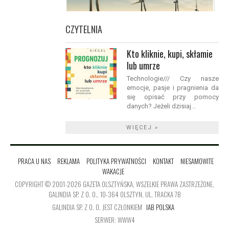
CZYTELNIA
Kto kliknie, kupi, skłamie
lub umrze
Technologie/// Czy nasze
emocje, pasje i pragnienia da
się opisać przy pomocy
danych? Jeżeli dzisiaj...
WIĘCEJ »
PRACA U NAS
REKLAMA
POLITYKA PRYWATNOŚCI
KONTAKT
NIESAMOWITE
WAKACJE
COPYRIGHT © 2001-2026 GAZETA OLSZTYŃSKA, WSZELKIE PRAWA ZASTRZEŻONE,
GALINDIA SP. Z O. O., 10-364 OLSZTYN, UL. TRACKA 7B
GALINDIA SP. Z O. O. JEST CZŁONKIEM
IAB POLSKA
SERWER: WWW4