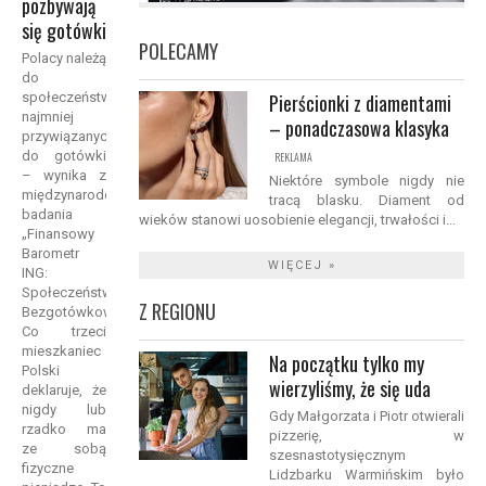
pozbywają
się gotówki
POLECAMY
Polacy należą
do
społeczeństw
Pierścionki z diamentami
najmniej
– ponadczasowa klasyka
przywiązanych
do gotówki
REKLAMA
– wynika z
Niektóre symbole nigdy nie
międzynarodowego
tracą blasku. Diament od
badania
wieków stanowi uosobienie elegancji, trwałości i...
„Finansowy
Barometr
WIĘCEJ »
ING:
Społeczeństwo
Z REGIONU
Bezgotówkowe”.
Co trzeci
mieszkaniec
Na początku tylko my
Polski
wierzyliśmy, że się uda
deklaruje, że
nigdy lub
Gdy Małgorzata i Piotr otwierali
rzadko ma
pizzerię, w
ze sobą
szesnastotysięcznym
fizyczne
Lidzbarku Warmińskim było