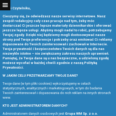
Drogi Czytelniku,
Cieszymy się, że odwiedzasz nasze serwisy internetowe. Nasz
zespół redakcyjny cały czas pracuje nad tym, żeby móc
dostarczać Ci jeszcze lepsze materiały dziennikarskie i oferować
jeszcze lepsze usługi. Abyśmy mogli nadal to robić, potrzebujemy
Twojej zgody. Dzięki niej będziemy mogli dostosowywać nasze
strony pod Twoje preferencje i potrzeby oraz emitować Ci reklamy
dopasowane do Twoich zainteresowań i zachowań w Internecie.
Twoja prywatność i bezpieczeństwo Twoich danych są dla nas
niezwykle istotne – nie zwiększamy zakresu naszych uprawnień.
Pamiętaj, że Twoje dane są u nas bezpieczne, a udzieloną zgodę
możesz wycofać w każdej chwili zgodnie z naszą
Polityką
Prywatności
.
W JAKIM CELU PRZETWARZAMY TWOJE DANE?
Twoje dane (w tym pliki cookies) wykorzystujemy w celach
statystycznych, analitycznych i marketingowych, w tym do badania
Twoich zainteresowań i dopasowania do nich reklam na innych stronach
www.
KTO JEST ADMINISTRATOREM DANYCH?
Administratorem danych osobowych jest
Grupa WM Sp. z o.o.